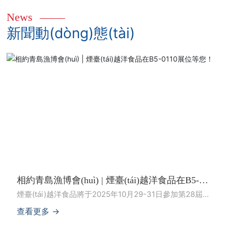
News
新聞動(dòng)態(tài)
相約青島漁博會(huì) | 煙臺(tái)越洋食品在B5-
0110展位等您！
煙臺(tái)越洋食品將于2025年10月29-31日參加第28屆中
國國際漁業(yè)博覽會(huì)
查看更多 →